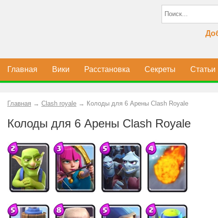
До
Главная
Вики
Расстановка
Секреты
Статьи
Главная
→
Clash royale
→
Колоды для 6 Арены Clash Royale
Колоды для 6 Арены Clash Royale